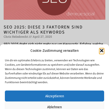
SEO 2025: DIESE 3 FAKTOREN SIND
WICHTIGER ALS KEYWORDS
Chris Helmbrecht
April 27, 2025
SEO 2025 dreht sich nicht mehr nur um Keywords. Erfahre, welche
drei Faktoren jetzt entscheidend sind, um bei Google sichtbar zu
Cookie-Zustimmung verwalten
bleiben – und wie du sie für dein Business nutzt.
Um dir ein optimales Erlebnis zu bieten, verwenden wir Technologien wie
Weiterlesen »
Cookies, um Geräteinformationen zu speichern und/oder darauf zuzugreifen.
Wenn du diesen Technologien zustimmst, können wir Daten wie das
Surfverhalten oder eindeutige IDs auf dieser Website verarbeiten. Wenn du deine
Zustimmung nicht erteilst oder zurückziehst, können bestimmte Merkmale und
Funktionen beeinträchtigt werden.
DU BRAUCHST...
Akzeptieren
HILFE MIT SOCIAL MEDIA
KÜNSTLICHE INTELLIGENZ
Ablehnen