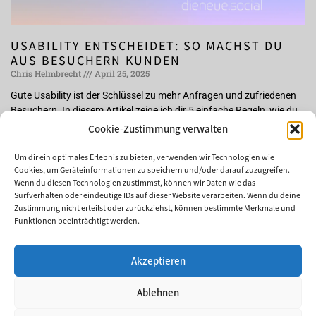
USABILITY ENTSCHEIDET: SO MACHST DU
AUS BESUCHERN KUNDEN
Chris Helmbrecht
April 25, 2025
Gute Usability ist der Schlüssel zu mehr Anfragen und zufriedenen
Besuchern. In diesem Artikel zeige ich dir 5 einfache Regeln, wie du
deine Webseite benutzerfreundlicher machst – und damit
Cookie-Zustimmung verwalten
erfolgreicher.
Um dir ein optimales Erlebnis zu bieten, verwenden wir Technologien wie
Weiterlesen »
Cookies, um Geräteinformationen zu speichern und/oder darauf zuzugreifen.
Wenn du diesen Technologien zustimmst, können wir Daten wie das
Surfverhalten oder eindeutige IDs auf dieser Website verarbeiten. Wenn du deine
Zustimmung nicht erteilst oder zurückziehst, können bestimmte Merkmale und
Funktionen beeinträchtigt werden.
DU BRAUCHST...
Akzeptieren
HILFE MIT SOCIAL MEDIA
KÜNSTLICHE INTELLIGENZ
Ablehnen
CONTENT CREATION
EINE WEBSEITE