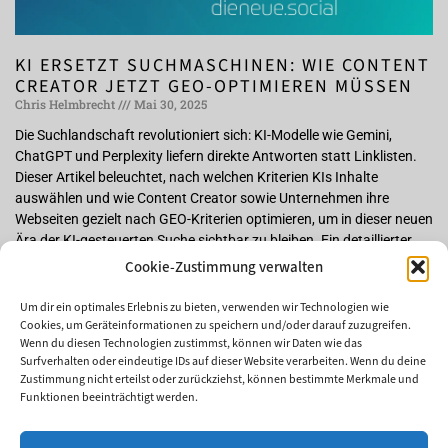
KI ERSETZT SUCHMASCHINEN: WIE CONTENT
CREATOR JETZT GEO-OPTIMIEREN MÜSSEN
Chris Helmbrecht
Mai 30, 2025
Die Suchlandschaft revolutioniert sich: KI-Modelle wie Gemini,
ChatGPT und Perplexity liefern direkte Antworten statt Linklisten.
Dieser Artikel beleuchtet, nach welchen Kriterien KIs Inhalte
auswählen und wie Content Creator sowie Unternehmen ihre
Webseiten gezielt nach GEO-Kriterien optimieren, um in dieser neuen
Ära der KI-gesteuerten Suche sichtbar zu bleiben. Ein detaillierter
Maßnahmenplan unterstützt dabei, lokale Relevanz und
Cookie-Zustimmung verwalten
Sichtbarkeit zu maximieren.
Um dir ein optimales Erlebnis zu bieten, verwenden wir Technologien wie
Weiterlesen »
Cookies, um Geräteinformationen zu speichern und/oder darauf zuzugreifen.
Wenn du diesen Technologien zustimmst, können wir Daten wie das
Surfverhalten oder eindeutige IDs auf dieser Website verarbeiten. Wenn du deine
Zustimmung nicht erteilst oder zurückziehst, können bestimmte Merkmale und
Funktionen beeinträchtigt werden.
DU BRAUCHST...