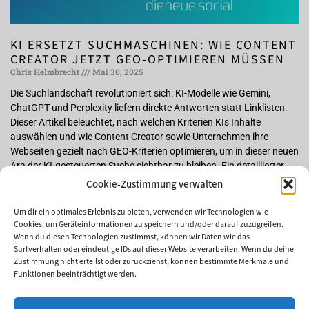
KI ERSETZT SUCHMASCHINEN: WIE CONTENT
CREATOR JETZT GEO-OPTIMIEREN MÜSSEN
Chris Helmbrecht
Mai 30, 2025
Die Suchlandschaft revolutioniert sich: KI-Modelle wie Gemini,
ChatGPT und Perplexity liefern direkte Antworten statt Linklisten.
Dieser Artikel beleuchtet, nach welchen Kriterien KIs Inhalte
auswählen und wie Content Creator sowie Unternehmen ihre
Webseiten gezielt nach GEO-Kriterien optimieren, um in dieser neuen
Ära der KI-gesteuerten Suche sichtbar zu bleiben. Ein detaillierter
Maßnahmenplan unterstützt dabei, lokale Relevanz und
Cookie-Zustimmung verwalten
Sichtbarkeit zu maximieren.
Um dir ein optimales Erlebnis zu bieten, verwenden wir Technologien wie
Weiterlesen »
Cookies, um Geräteinformationen zu speichern und/oder darauf zuzugreifen.
Wenn du diesen Technologien zustimmst, können wir Daten wie das
Surfverhalten oder eindeutige IDs auf dieser Website verarbeiten. Wenn du deine
Zustimmung nicht erteilst oder zurückziehst, können bestimmte Merkmale und
Funktionen beeinträchtigt werden.
DU BRAUCHST...