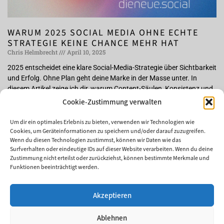
WARUM 2025 SOCIAL MEDIA OHNE ECHTE
STRATEGIE KEINE CHANCE MEHR HAT
Chris Helmbrecht
April 10, 2025
2025 entscheidet eine klare Social-Media-Strategie über Sichtbarkeit
und Erfolg. Ohne Plan geht deine Marke in der Masse unter. In
diesem Artikel zeige ich dir, warum Content-Säulen, Konsistenz und
smarte Tools der Schlüssel sind, um online wirklich aufzufallen.
Cookie-Zustimmung verwalten
Jetzt lesen und einen Schritt voraus sein!
Um dir ein optimales Erlebnis zu bieten, verwenden wir Technologien wie
Weiterlesen »
Cookies, um Geräteinformationen zu speichern und/oder darauf zuzugreifen.
Wenn du diesen Technologien zustimmst, können wir Daten wie das
Surfverhalten oder eindeutige IDs auf dieser Website verarbeiten. Wenn du deine
Zustimmung nicht erteilst oder zurückziehst, können bestimmte Merkmale und
Funktionen beeinträchtigt werden.
DU BRAUCHST...
Akzeptieren
HILFE MIT SOCIAL MEDIA
KÜNSTLICHE INTELLIGENZ
Ablehnen